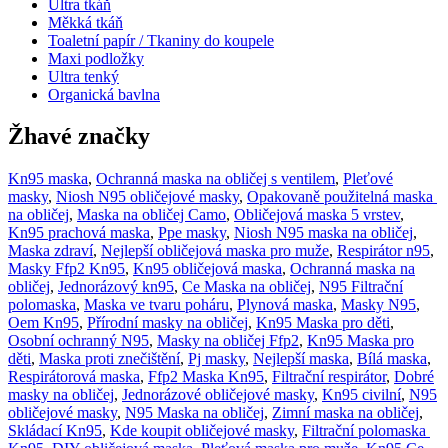
Ultra tkáň
Měkká tkáň
Toaletní papír / Tkaniny do koupele
Maxi podložky
Ultra tenký
Organická bavlna
Žhavé značky
Kn95 maska
,
Ochranná maska ​​na obličej s ventilem
,
Pleťové
masky
,
Niosh N95 obličejové masky
,
Opakovaně použitelná maska ​​
na obličej
,
Maska na obličej Camo
,
Obličejová maska ​​5 vrstev
,
Kn95 prachová maska
,
Ppe masky
,
Niosh N95 maska ​​na obličej
,
Maska zdraví
,
Nejlepší obličejová maska ​​pro muže
,
Respirátor n95
,
Masky Ffp2 Kn95
,
Kn95 obličejová maska
,
Ochranná maska ​​na
obličej
,
Jednorázový kn95
,
Ce Maska na obličej
,
N95 Filtrační
polomaska
,
Maska ve tvaru poháru
,
Plynová maska
,
Masky N95
,
Oem Kn95
,
Přírodní masky na obličej
,
Kn95 Maska pro děti
,
Osobní ochranný N95
,
Masky na obličej Ffp2
,
Kn95 Maska pro
děti
,
Maska proti znečištění
,
Pj masky
,
Nejlepší maska
,
Bílá maska
,
Respirátorová maska
,
Ffp2 Maska Kn95
,
Filtrační respirátor
,
Dobré
masky na obličej
,
Jednorázové obličejové masky
,
Kn95 civilní
,
N95
obličejové masky
,
N95 Maska na obličej
,
Zimní maska ​​na obličej
,
Skládací Kn95
,
Kde koupit obličejové masky
,
Filtrační polomaska ​​