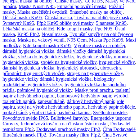
Nejlepší maska ​​na obličej
,
Čínské masky
,
Ce Kn95
,
Masky ve tvaru
poháru
,
Maska Niosh N95
,
Filtrační poloviční maska
,
Požární
masky
,
Maska znečištění ovzduší
,
5násobné masky na obličej
,
Dětská maska ​​Kn95
,
Čínská maska
,
Továrna na obličejové masky
,
5vrstevný Kn95
,
Ffp2 Kn95 obličejové masky
,
5 naneste Kn95
,
Lékařská maska ​​na obličej
,
Kde koupit masky
,
Ppe N95
,
Ústní
maska
,
Kn95 Ffp2
,
Nosní maska
,
Typ ušní smyčky na obličejovou
masku
,
Maska na vakový ventil
,
N95 Oem
,
Maska Ppe Kn95
,
Maxi
podložky
,
Kde koupit masku Kn95
,
Výrobce masky na obličej
,
dámská hygienická vložka
,
dámské vložky dámská hygienická
vložka
,
vložka do hygienické vložky
,
hygienické vložky ubrousek
,
hygienická vložka
,
strojek na hygienické vložky
,
hygienické vložky
,
dámská hygienická vložka
,
hygienický ubrousek
,
ubrousek z
přírodních hygienických vložek
,
strojek na hygienické vložky
,
hygienické vložky dámská hygienická vložka
,
biologicky
rozložitelné hygienické vložky
,
hygienická vložka do spodního
prádla
,
prémiové hygienické vložky
,
Masky proti prachu
,
toaletní
papír z hedvábného papíru
,
bambusový hedvábný papír
,
výrobci
toaletních papírů
,
kapesní tkáně
,
dárkový hedvábný papír
,
role
papíru
,
stroj na výrobu hedvábného papíru
,
hedvábný papír obličeje
,
mokré tkáně
,
výrobci tkání
,
bavlněná tkanina
,
Světlo do postele
,
Povodňové světlo IP65
,
Bulbritové žárovky
,
Energeticky úsporné
žárovky
,
Jednorázová továrna na čínskou ústní masku
,
Dodavatel
respirátoru Ffp2
,
Dodavatel prachové masky Ffp2
,
Čína Dodavatelé
filtračních masek Ffp2
,
Továrna masky filtru Ffp2
,
Čína 5vrstvé