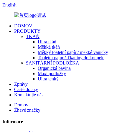
English
DOMOV
PRODUKTY
TKÁŇ
Ultra tkáň
Měkká tkáň
Měkký toaletní papír / měkké vaničky
Toaletní papír / Tkaniny do koupele
SANITÁRNÍ PODLOŽKA
Organická bavlna
Maxi podložky
Ultra tenký
Zprávy
Časté dotazy
Kontaktujte nás
Domov
Žhavé značky
Informace