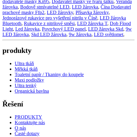
dodavatele masky Kn95
,
Dodavatel masky ve tvaru šálku
,
Veranda
žárovka
,
Bodově stmívatelné LED
,
LED žárovka
,
Čína Dodavatel
prachové masky Ffp2
,
LED žárovky
,
Přísavka žárovky
,
Jednorázové rukavice pro vyšetření nitrilu v Číně
,
LED žárovka
Bluetooth
,
Rukavice z nitrilové směsi
,
LED žárovka T
,
Dob Flood
Light
,
Led žárovka
,
Povrchový LED panel
,
LED žárovka Skd
,
9w
LED žárovka
,
Skd LED žárovka
,
9w žárovka
,
LED světlomet
,
produkty
Ultra tkáň
Měkká tkáň
Toaletní papír / Tkaniny do koupele
Maxi podložky
Ultra tenký
Organická bavlna
Řešení
PRODUKTY
Kontaktujte nás
O nás
Časté dotazy