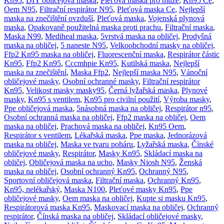
Kn95
,
DIY obličejová maska
,
Pleťová maska ​​pro muže
,
Kn95 Ce
,
Oem N95
,
Filtrační respirátor N95
,
Pleťová maska ​​Ce
,
Nejlepší
maska ​​na znečištění ovzduší
,
Pleťová maska
,
Vojenská plynová
maska
,
Opakovaně použitelná maska ​​proti prachu
,
Filtrační maska
,
Maska N99
,
Mediheal maska
,
5vrstvá maska ​​na obličej
,
Prodyšná
maska ​​na obličej
,
5 naneste N95
,
Velkoobchodní masky na obličej
,
Ffp2 Kn95 maska ​​na obličej
,
Fluorescenční maska
,
Respirátor částic
Kn95
,
Ffp2 Kn95
,
Cccmhpie Kn95
,
Kutilská maska
,
Nejlepší
maska ​​na znečištění
,
Maska Ffp2
,
Nejlepší maska ​​N95
,
Vánoční
obličejové masky
,
Osobní ochranné masky
,
Filtrační respirátor
Kn95
,
Velikost masky masky95
,
Černá lyžařská maska
,
Plynové
masky
,
Kn95 s ventilem
,
Kn95 pro civilní použití
,
Výroba masky
,
Ppe obličejová maska
,
5násobná maska ​​na obličej
,
Respirátor n95
,
Osobní ochranná maska ​​na obličej
,
Ffp2 maska ​​na obličej
,
Oem
maska ​​na obličej
,
Prachová maska ​​na obličej
,
Kn95 Oem
,
Respirátor s ventilem
,
Lékařská maska
,
Ppe maska
,
Jednorázová
maska ​​na obličej
,
Maska ve tvaru poháru
,
Lyžařská maska
,
Čínské
obličejové masky
,
Respirátor
,
Masky Kn95
,
Skládací maska ​​na
obličej
,
Obličejová maska ​​na ucho
,
Masky Niosh N95
,
Ženská
maska ​​na obličej
,
Osobní ochranný Kn95
,
Ochranný N95
,
Sportovní obličejová maska
,
Filtrační maska
,
Ochranný Kn95
,
Kn95, nelékařský
,
Maska N100
,
Pleťové masky Kn95
,
Ppe
obličejové masky
,
Oem maska ​​na obličej
,
Kupte si masku Kn95
,
Respirátorová maska ​​Kn95
,
Maskovací maska ​​na obličej
,
Ochranný
respirátor
,
Čínská maska ​​na obličej
,
Skládací obličejové masky
,