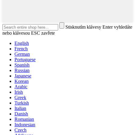
Stisknutím klávesy Enter vyhledáte
nebo klávesou ESC zavřete
English
French
German
Portuguese
Spanish
Russian
Japanese
Korean
Arabic
Irish
Greek
Turkish
Italian
Danish
Romanian
Indonesian
Czech